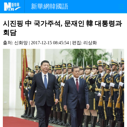
新華網韓國語
홈페이지
최신뉴스
정치
시진핑 中 국가주석, 문재인 韓 대통령과
회담
경제
사회
포토
출처: 신화망 | 2017-12-15 08:45:54 | 편집: 리상화
중한교류
핫 TV
문화
연예
관광
오피니언
생생 중국어