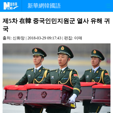
新華網韓國語
홈페이지
최신뉴스
정치
제5차 在韓 중국인민지원군 열사 유해 귀
국
경제
사회
포토
출처: 신화망 | 2018-03-29 09:17:43 | 편집: 이매
중한교류
핫 TV
문화
연예
관광
오피니언
생생 중국어