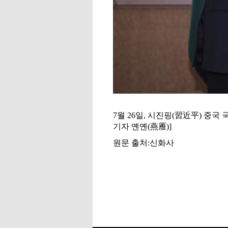
7월 26일, 시진핑(習近平) 중
기자 옌옌(燕雁)]
원문 출처:신화사