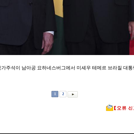
국 국가주석이 남아공 요하네스버그에서 미셰우 테메르 브라질 대통령
1
2