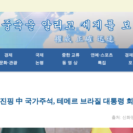
진핑 中 국가주석, 테메르 브라질 대통령 
출처: 신화망 |