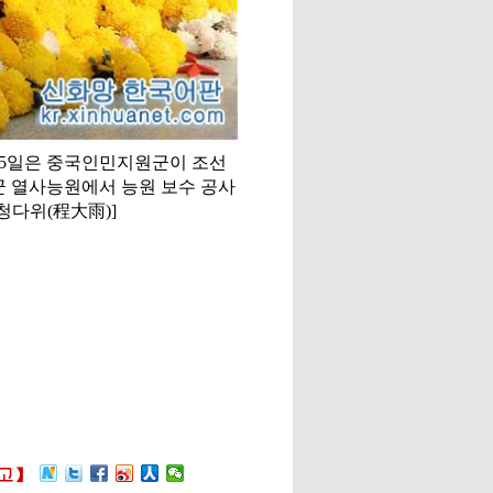
 25일은 중국인민지원군이 조선
군 열사능원에서 능원 보수 공사
청다위(程大雨)]