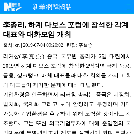
新華網韓國語
홈페이지
최신뉴스
정치
李총리, 하계 다보스 포럼에 참석한 각계
대표와 대화모임 개최
경제
사회
포토
출처: cri | 2019-07-04 09:20:02 | 편집: 주설송
중한교류
핫 TV
문화
리커창(李克强) 중국 국무원 총리가 2일 대련에서
2019년 하계 다보스 포럼에 참석한 2백여명 국제 상공,
연예
관광
오피니언
금융, 싱크탱크, 매체 대표들과 대화 회의를 가지고 회
생생 중국어
의 대표들이 제기한 문제에 대해 대답했다.
기업환경을 언급하면서 리커창 총리는 중국은 시장화,
법치화, 국제화 그리고 보다 안정하고 투명하며 기대
가능한 기업환경을 추구하기 위해 노력할 것이라고 강
조했다. 그는 또한 외국기업투자에 대해 준입전의 국
민대우에 특별관리조치 제도를 실행하게 되며 특별관