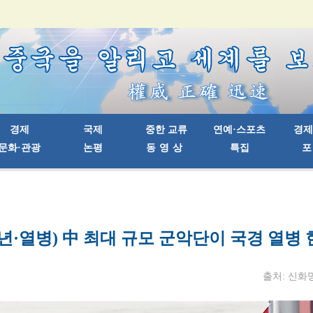
주년·열병) 中 최대 규모 군악단이 국경 열병
출처: 신화망 |