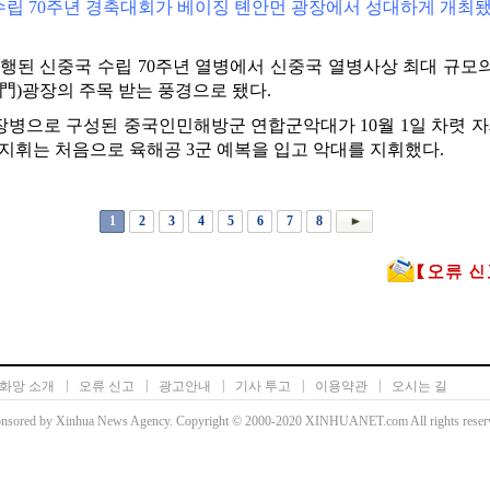
수립 70주년 경축대회가 베이징 톈안먼 광장에서 성대하게 개최됐
일 진행된 신중국 수립 70주년 열병에서 신중국 열병사상 최대 규
門)광장의 주목 받는 풍경으로 됐다.
여명 장병으로 구성된 중국인민해방군 연합군악대가 10월 1일 차렷 
총지휘는 처음으로 육해공 3군 예복을 입고 악대를 지휘했다.
1
2
3
4
5
6
7
8