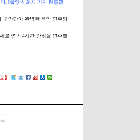
다. [촬영/신화사 기자 란훙광
모의 군악단이 완벽한 음악 연주와
자세로 연속 4시간 안팎을 연주했