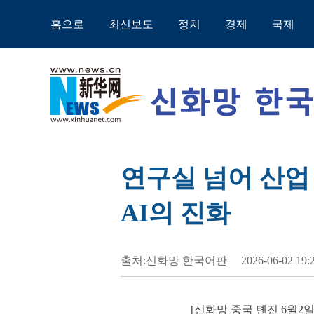
홈으로
최신보도
정치
경제
국제
연구실 넘어 산업 
AI의 진화
출처:신화망 한국어판
2026-06-02 19:
[신화망 중국 톈진 6월2일