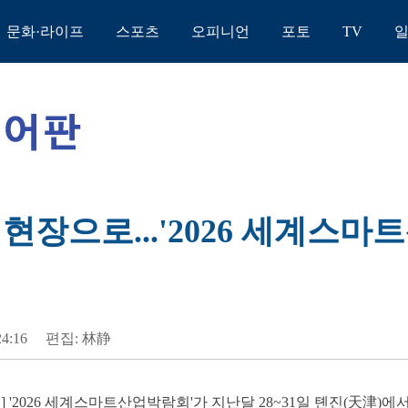
문화·라이프
스포츠
오피니언
포토
TV
현장으로...'2026 세계스마
24:16
편집: 林静
] '2026 세계스마트산업박람회'가 지난달 28~31일 톈진(天津)에