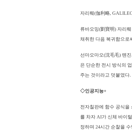
자리뤠(伽利略, GALIL
류바오밍(劉寶明) 자리뤠
채취한 다음 복귀함으로써
선마오마오(沈毛毛) 톈진
은 단순한 전시 방식의 
주는 것이라고 덧붙였다.
◇인공지능+
전자칠판에 함수 공식을 
를 차자 AI가 신체 바이
정하며 24시간 순찰을 수