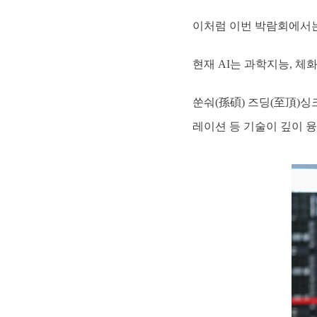
이처럼 이번 박람회에서는
현재 AI는 과학지능, 체
쑨숴(孫碩) 즈딩(至頂)싱
레이션 등 기술이 깊이 융