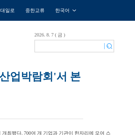
일대일로
중한교류
한국어
中文
English
2026. 8. 7 ( 금 )
Español
Français
Русский
عربى
트산업박람회'서 본
日本語
한국어
Deutsch
Português
서 개최됐다. 700여 개 기업과 기관이 한자리에 모여 스