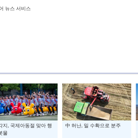
어 뉴스 서비스
각지, 국제아동절 맞아 행
中 허난, 밀 수확으로 분주
봇물