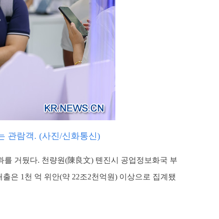
는 관람객. (사진/신화통신)
성과를 거뒀다. 천량원(陳良文) 톈진시 공업정보화국 부
출은 1천 억 위안(약 22조2천억원) 이상으로 집계됐