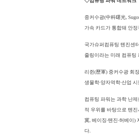
◇컴퓨팅 파워 네트워크
중커수광(中科曙光, Sugon
가속 카드가 통합돼 안정
국가슈퍼컴퓨팅 톈진센터 부
줄링이라는 미래 컴퓨팅 
리쥔(歷軍) 중커수광 회장
생물학∙양자역학∙산업 시
컴퓨팅 파워는 과학 난제
적 우위를 바탕으로 톈진시
冀, 베이징∙톈진∙허베이
다.