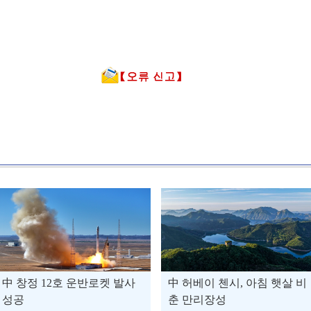
中 창정 12호 운반로켓 발사
中 허베이 첸시, 아침 햇살 비
성공
춘 만리장성