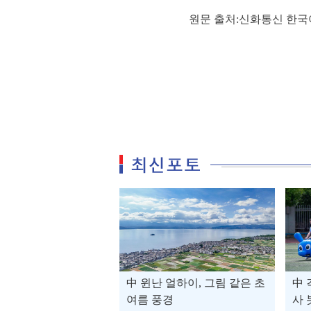
원문 출처:신화통신 한국
中 윈난 얼하이, 그림 같은 초
中 
여름 풍경
사 