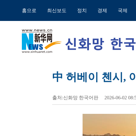
홈으로
최신보도
정치
경제
국제
中 허베이 첸시,
출처:신화망 한국어판
2026-06-02 08: