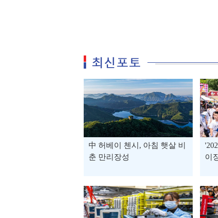
中 허베이 첸시, 아침 햇살 비
'2
춘 만리장성
이