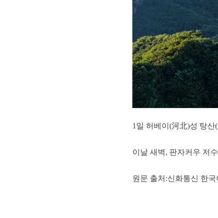
1일 허베이(河北)성 탕산
이날 새벽, 판자커우 저수
원문 출처:신화통신 한국