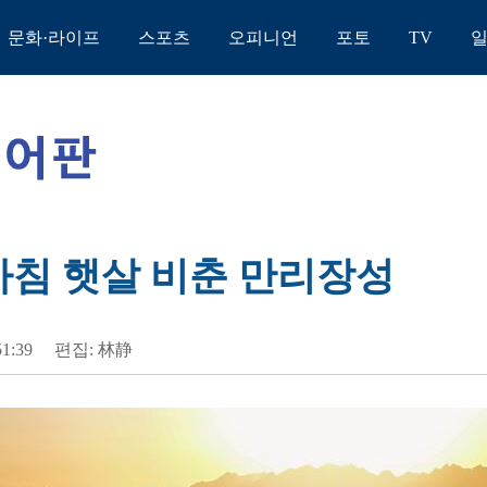
문화·라이프
스포츠
오피니언
포토
TV
 아침 햇살 비춘 만리장성
51:39
편집: 林静