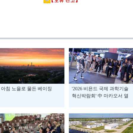
아침 노을로 물든 베이징
'2026 비욘드 국제 과학기술
혁신박람회' 中 마카오서 열
려