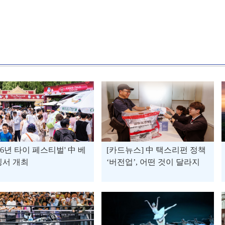
026년 타이 페스티벌' 中 베
[카드뉴스] 中 택스리펀 정책
징서 개최
‘버전업’, 어떤 것이 달라지
나?