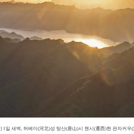
일] 1일 새벽, 허베이(河北)성 탕산(唐山)시 첸시(遷西)현 판자