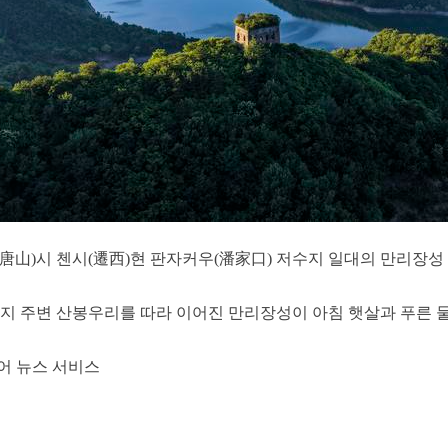
(唐山)시 첸시(遷西)현 판자커우(潘家口) 저수지 일대의 만리장성
지 주변 산봉우리를 따라 이어진 만리장성이 아침 햇살과 푸른 물빛에
어 뉴스 서비스