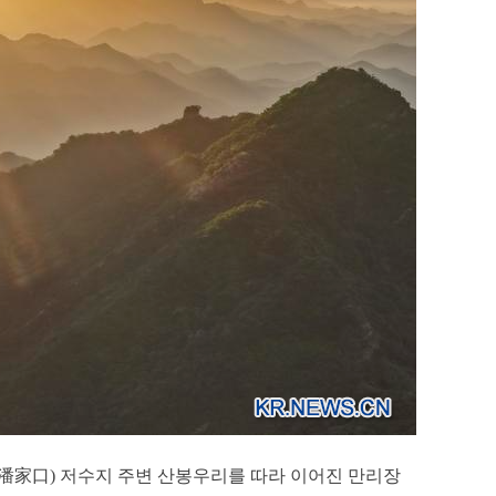
커우(潘家口) 저수지 주변 산봉우리를 따라 이어진 만리장