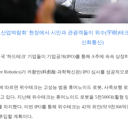
트산업박람회' 현장에서 시민과 관광객들이 위수(宇樹)테크(Unit
신화통신)
중국 '하드테크' 기업들이 기업공개(IPO)를 통해 A주에 속속 상
ree Robotics)가 커촹반(科創板∙과학혁신판) IPO 심사를 성공적으
)에 따르면 위수테크는 고성능 범용 휴머노이드 로봇, 사족보행 로봇
고 있다. 지난해 위수테크는 휴머노이드 로봇을 5천500대(휠형 
 차지했다. 이번 IPO를 통해 위수테크는 42억 위안(약 9천366
 투입할 계획이다.