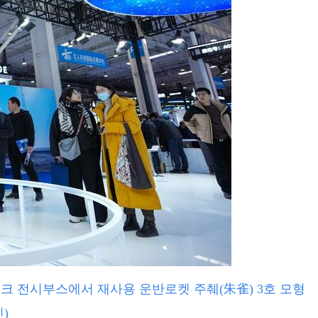
주테크 전시부스에서 재사용 운반로켓 주췌(朱雀) 3호 모형
)