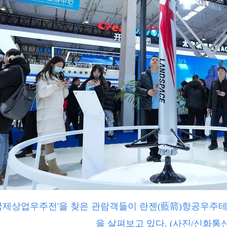
베이징 국제상업우주전'을 찾은 관람객들이 란젠(藍箭)항공우
을 살펴보고 있다. (사진/신화통신