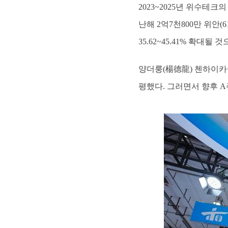
2023~2025년 위수테크
난해 2억7천800만 위안(6
35.62~45.41% 확대될
양더룽(楊德龍) 첸하이
평했다. 그러면서 향후 