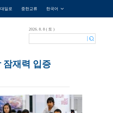
일대일로
중한교류
한국어
中文
English
2026. 8. 8 ( 토 )
Español
Français
Русский
عربى
장 잠재력 입증
日本語
한국어
Deutsch
Português