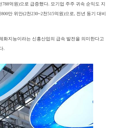
(3천788억원)으로 급증했다. 모기업 주주 귀속 순익도 지
800만 위안(2천230~2천515억원)으로, 전년 동기 대비
 체화지능이라는 신흥산업의 급속 발전을 의미한다고
다.