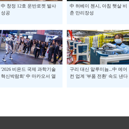
中 창정 12호 운반로켓 발사
中 허베이 첸시, 아침 햇살 비
성공
춘 만리장성
'2026 비욘드 국제 과학기술
구리 대신 알루미늄...中 에어
혁신박람회' 中 마카오서 열
컨 업계 '부품 전환' 속도 낸다
려