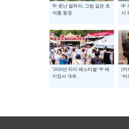
中 윈난 얼하이, 그림 같은 초
中 
여름 풍경
사 
'2026년 타이 페스티벌' 中 베
[카
이징서 개최
‘버
나?