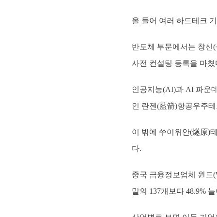
올 들어 여러 하드테크 기
반도체 부문에서는 창신(
사전 컨설팅 등록을 마쳤
인공지능(AI)과 AI 파운
인 란젠(藍箭)항공우주테
이 밖에 쑤이위안(燧原)테
다.
중국 금융정보업체 윈드(Wi
말의 137개보다 48.9% 