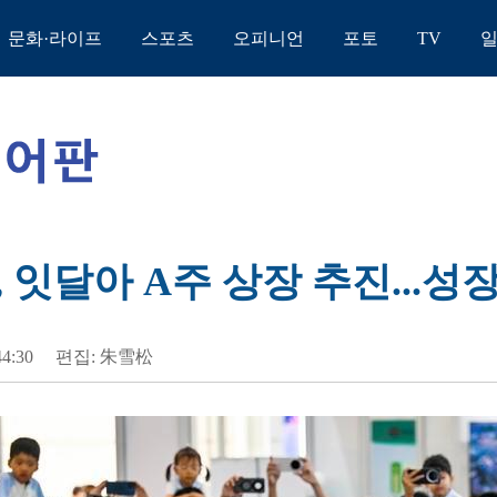
문화·라이프
스포츠
오피니언
포토
TV
 잇달아 A주 상장 추진...성
44:30
편집: 朱雪松