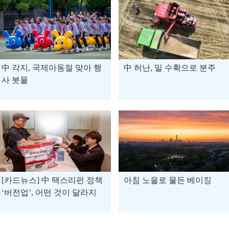
中 각지, 국제아동절 맞아 행
中 허난, 밀 수확으로 분주
사 봇물
[카드뉴스] 中 택스리펀 정책
아침 노을로 물든 베이징
‘버전업’, 어떤 것이 달라지
나?