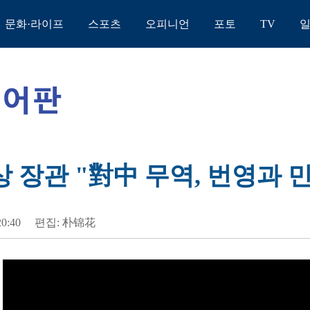
문화·라이프
스포츠
오피니언
포토
TV
상 장관 "對中 무역, 번영과 
20:40
편집: 朴锦花