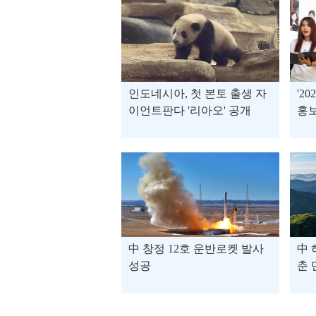
인도네시아, 첫 본토 출생 자
'2
이언트판다 '리아오' 공개
홍보
中 창정 12호 운반로켓 발사
中 
성공
춘