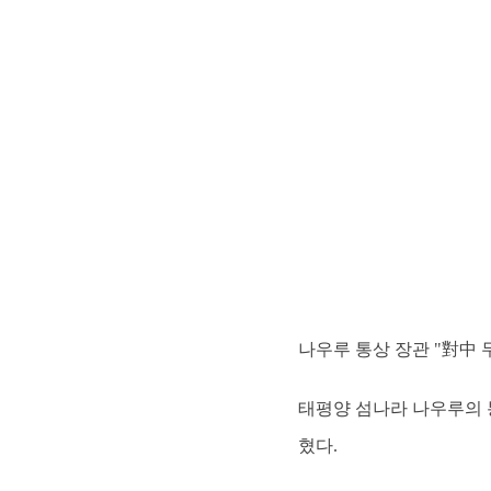
나우루 통상 장관 "對中 무
태평양 섬나라 나우루의 
혔다.