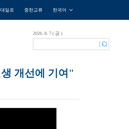
일대일로
중한교류
한국어
中文
English
2026. 8. 7 ( 금 )
Español
Français
Русский
عربى
민생 개선에 기여"
日本語
한국어
Deutsch
Português