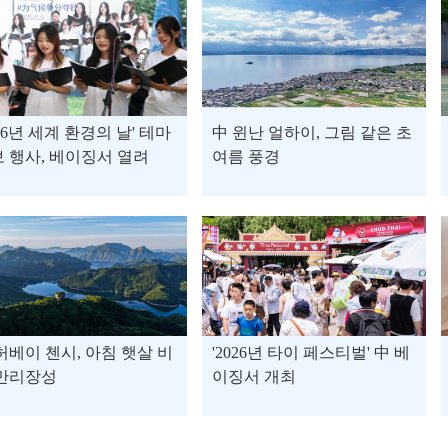
026년 세계 환경의 날' 테마
中 윈난 얼하이, 그림 같은 초
 행사, 베이징서 열려
여름 풍경
허베이 첸시, 아침 햇살 비
'2026년 타이 페스티벌' 中 베
 만리장성
이징서 개최