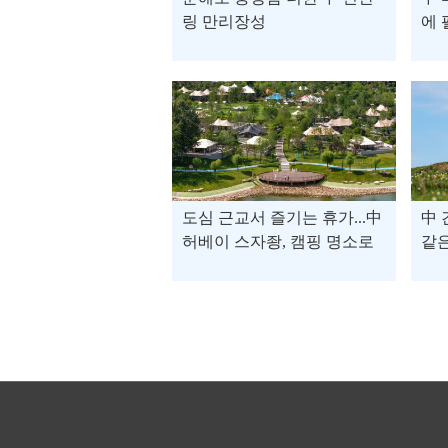
링 만리장성
에 
도심 근교서 즐기는 휴가...中
中 
허베이 스자좡, 캠핑 명소로
같
부상