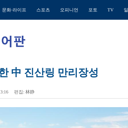
문화·라이프
스포츠
오피니언
포토
TV
한 中 진산링 만리장성
13:16
편집: 林静