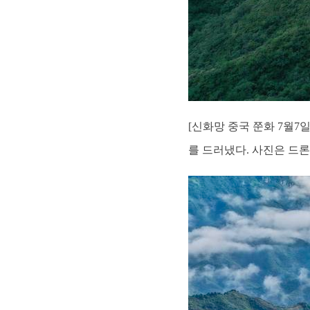
[신화망 중국 쭌화 7월7
를 드러냈다. 사진은 드론으