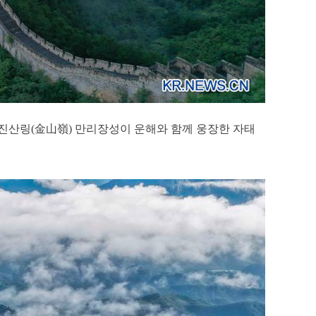
치한 진산링(金山嶺) 만리장성이 운해와 함께 웅장한 자태