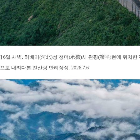
일] 6일 새벽, 허베이(河北)성 청더(承德)시 롼핑(灤平)현에 위
로 내려다본 진산링 만리장성. 2026.7.6