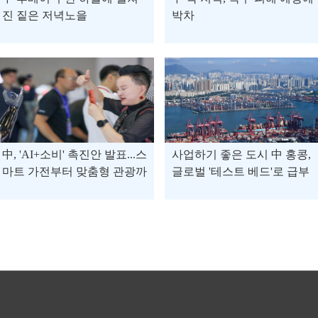
진 짙은 저녁노을
박차
中, 'AI+소비' 촉진안 발표...스
사업하기 좋은 도시 中 홍콩,
마트 가전부터 맞춤형 관광까
글로벌 '테스트 베드'로 급부
지
상