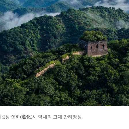
)성 쭌화(遵化)시 역내의 고대 만리장성.