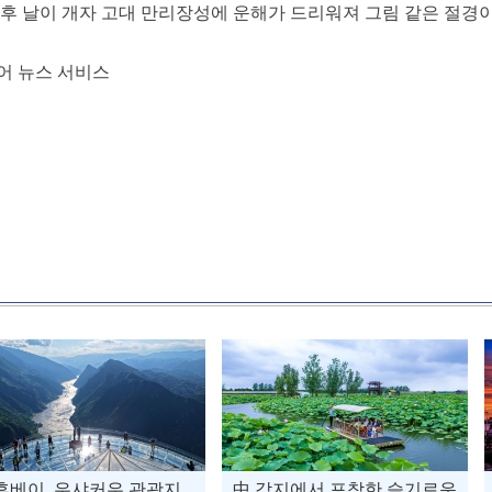
 후 날이 개자 고대 만리장성에 운해가 드리워져 그림 같은 절경이 펼쳐
어 뉴스 서비스
후베이, 우샤커우 관광지
中 각지에서 포착한 슬기로운