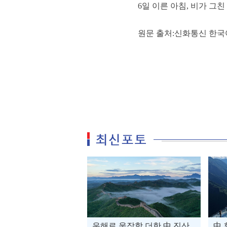
6일 이른 아침, 비가 그친
원문 출처:신화통신 한국
운해로 웅장함 더한 中 진산
中 