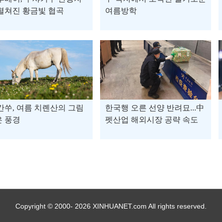
펼쳐진 황금빛 협곡
여름방학
간쑤, 여름 치롄산의 그림
한국행 오른 선양 반려묘...中
은 풍경
펫산업 해외시장 공략 속도
Copyright © 2000- 2026 XINHUANET.com All rights reserved.