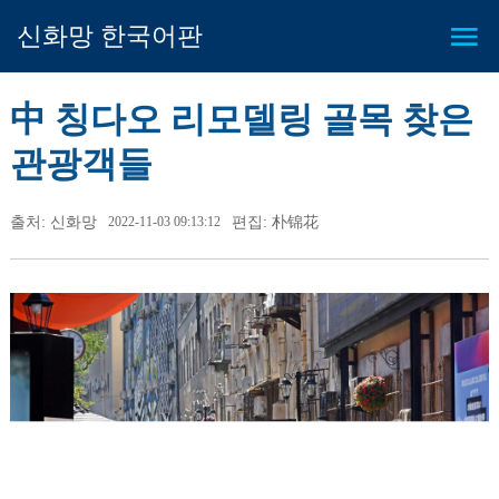
신화망 한국어판
中 칭다오 리모델링 골목 찾은
관광객들
출처: 신화망
2022-11-03 09:13:12
편집: 朴锦花