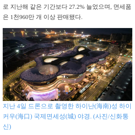
로 지난해 같은 기간보다 27.2% 늘었으며, 면세품
은 1천960만 개 이상 판매됐다.
지난 4일 드론으로 촬영한 하이난(海南)성 하이
커우(海口) 국제면세성(城) 야경. (사진/신화통
신)