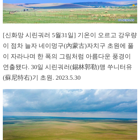
[신화망 시린궈러 5월31일] 기온이 오르고 강우량
이 점차 늘자 네이멍구(內蒙古)자치구 초원에 풀
이 자라나며 한 폭의 그림처럼 아름다운 풍경이
연출됐다. 30일 시린궈러(錫林郭勒)맹 쑤니터유
(蘇尼特右)기 초원. 2023.5.30