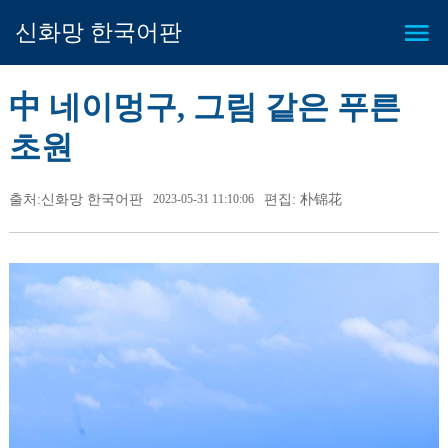
신화망 한국어판
中 네이멍구, 그림 같은 푸른
초원
출처:신화망 한국어판
2023-05-31 11:10:06
편집: 朴锦花