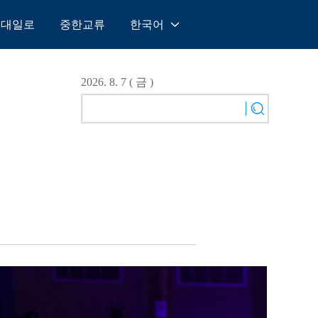
일대일로
중한교류
한국어
中文
English
2026. 8. 7 ( 금 )
Español
Français
Русский
عربى
日本語
한국어
Deutsch
Português