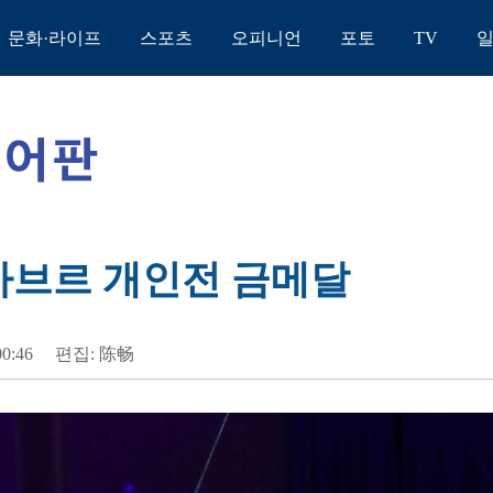
문화·라이프
스포츠
오피니언
포토
TV
 사브르 개인전 금메달
00:46
편집: 陈畅