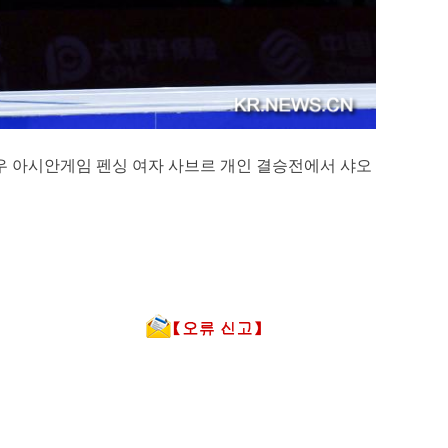
항저우 아시안게임 펜싱 여자 사브르 개인 결승전에서 샤오