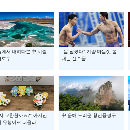
에서 내려다본 中 시짱
"몸 날렸다" 기량 마음껏 뽐
금호수
내는 선수들
지 교환할까요?" 아시안
中 운해 드리운 황산풍경구
임 유행어로 떠올라