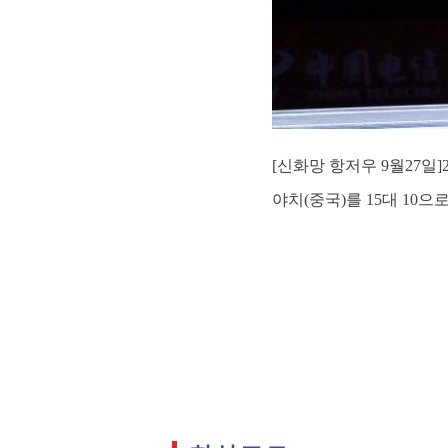
[신화망 항저우 9월27일
야치(중국)를 15대 10으