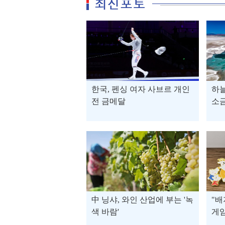
한국, 펜싱 여자 사브르 개인
하늘
전 금메달
소
中 닝샤, 와인 산업에 부는 '녹
"배
색 바람'
게