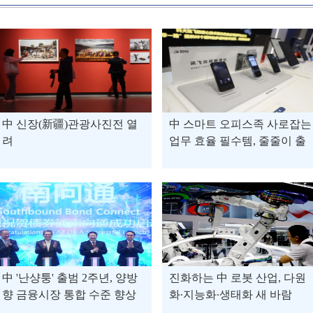
中 신장(新疆)관광사진전 열
中 스마트 오피스족 사로잡는
려
업무 효율 필수템, 줄줄이 출
시
中 '난샹퉁' 출범 2주년, 양방
진화하는 中 로봇 산업, 다원
향 금융시장 통합 수준 향상
화∙지능화∙생태화 새 바람