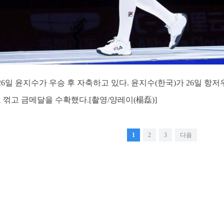
]26일 윤지수가 우승 후 자축하고 있다. 윤지수(한국)가 26일 
로 꺾고 금메달을 수확했다.[촬영/양레이(楊磊)]
1
2
3
다음