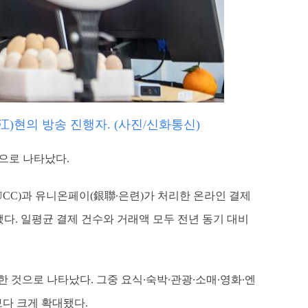
江)현의 방송 진행자. (사진/신화통신)
것으로 나타났다.
UCC)과 유니온페이(銀聯∙은련)가 처리한 온라인 결제
계됐다. 일평균 결제 건수와 거래액 모두 전년 동기 대비
 것으로 나타났다. 그중 요식∙숙박∙관광∙소매∙영화∙엔
보다 크게 확대됐다.