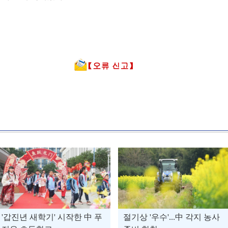
'갑진년 새학기' 시작한 中 푸
절기상 '우수'...中 각지 농사