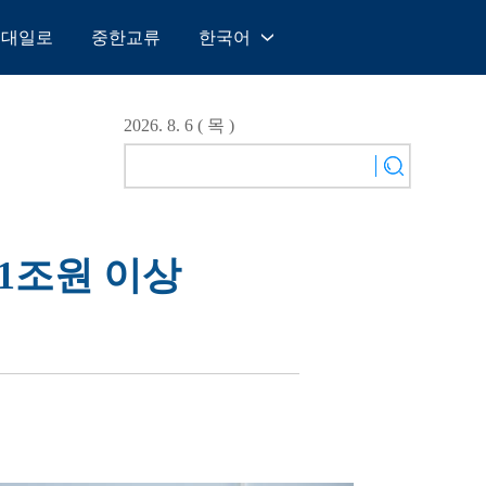
일대일로
중한교류
한국어
中文
English
2026. 8. 6 ( 목 )
Español
Français
Русский
عربى
31조원 이상
日本語
한국어
Deutsch
Português