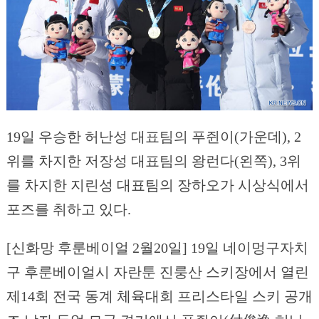
19일 우승한 허난성 대표팀의 푸쥔이(가운데), 2
위를 차지한 저장성 대표팀의 왕런다(왼쪽), 3위
를 차지한 지린성 대표팀의 장하오가 시상식에서
포즈를 취하고 있다.
[신화망 후룬베이얼 2월20일] 19일 네이멍구자치
구 후룬베이얼시 자란툰 진룽산 스키장에서 열린
제14회 전국 동계 체육대회 프리스타일 스키 공개