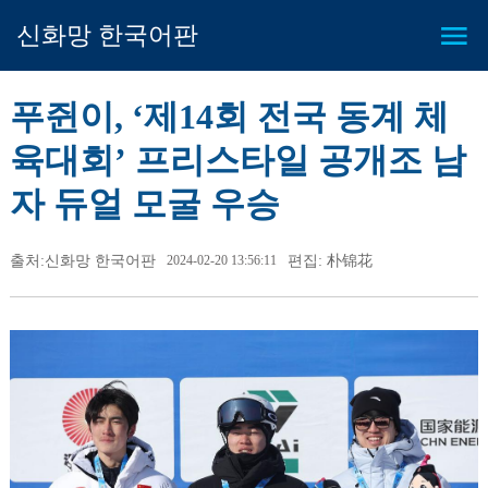
신화망 한국어판
푸쥔이, ‘제14회 전국 동계 체
육대회’ 프리스타일 공개조 남
자 듀얼 모굴 우승
출처:신화망 한국어판
2024-02-20 13:56:11
편집: 朴锦花