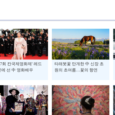
77회 칸국제영화제' 레드
타래붓꽃 만개한 中 신장 초
에 선 中 영화배우
원의 초여름…꽃의 향연