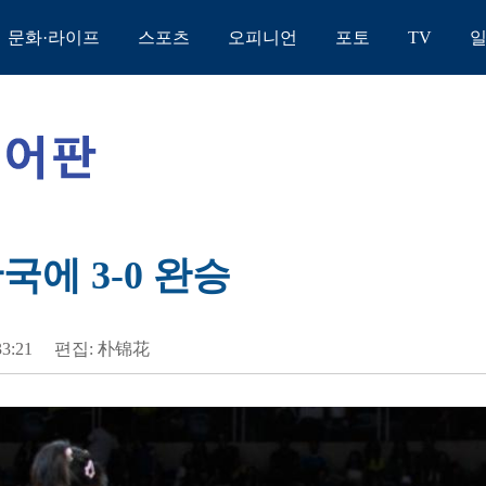
문화·라이프
스포츠
오피니언
포토
TV
국에 3-0 완승
33:21
편집: 朴锦花