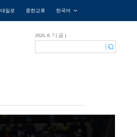
일대일로
중한교류
한국어
中文
English
2026. 8. 7 ( 금 )
Español
Français
Русский
عربى
日本語
한국어
Deutsch
Português