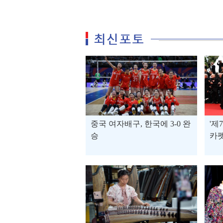
중국 여자배구, 한국에 3-0 완
'제
승
카펫