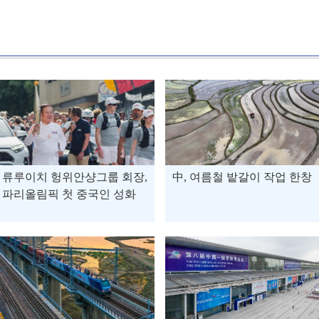
류루이치 헝위안샹그룹 회장,
中, 여름철 밭갈이 작업 한창
파리올림픽 첫 중국인 성화
봉송 주자로 참여