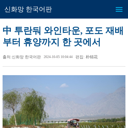
신화망 한국어판
中 투란둬 와인타운, 포도 재배
부터 휴양까지 한 곳에서
출처:신화망 한국어판
2024-10-05 10:04:44
편집: 朴锦花