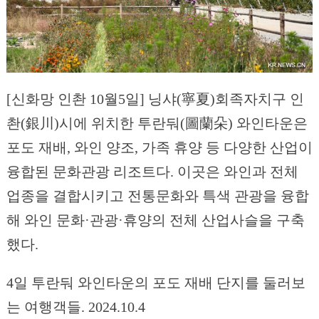
[신화망 인촨 10월5일] 닝샤(寧夏)회족자치구 인
촨(銀川)시에 위치한 투란둬(圖蘭朵) 와인타운은
포도 재배, 와인 양조, 가족 휴양 등 다양한 산업이
융합된 문화관광 리조트다. 이곳은 와인과 전체
업종을 결합시키고 전통문화와 특색 관광을 융합
해 와인 문화·관광·휴양의 전체 산업사슬을 구축
했다.
4일 투란둬 와인타운의 포도 재배 단지를 둘러보
는 여행객들. 2024.10.4