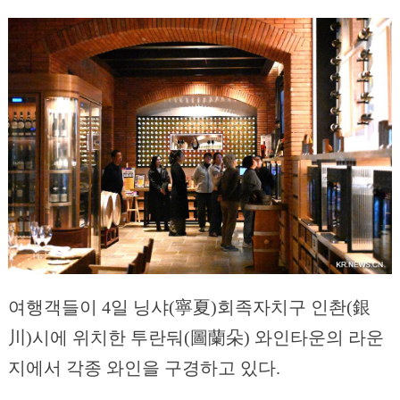
여행객들이 4일 닝샤(寧夏)회족자치구 인촨(銀
川)시에 위치한 투란둬(圖蘭朵) 와인타운의 라운
지에서 각종 와인을 구경하고 있다.