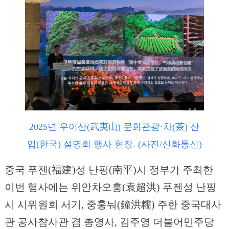
2025년 우이산(武夷山) 문화관광·차(茶) 산
업(한국) 설명회 행사 현장. (사진/신화통신)
중국 푸젠(福建)성 난핑(南平)시 정부가 주최한
이번 행사에는 위안차오훙(袁超洪) 푸젠성 난핑
시 시위원회 서기, 중훙눠(鐘洪糯) 주한 중국대사
관 공사참사관 겸 총영사, 김주영 더불어민주당