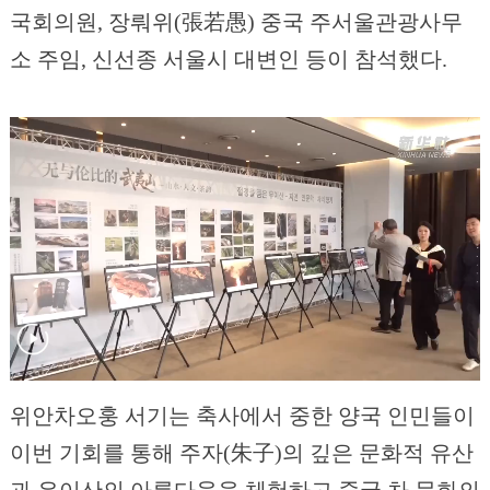
국회의원, 장뤄위(張若愚) 중국 주서울관광사무
소 주임, 신선종 서울시 대변인 등이 참석했다.
위안차오훙 서기는 축사에서 중한 양국 인민들이
이번 기회를 통해 주자(朱子)의 깊은 문화적 유산