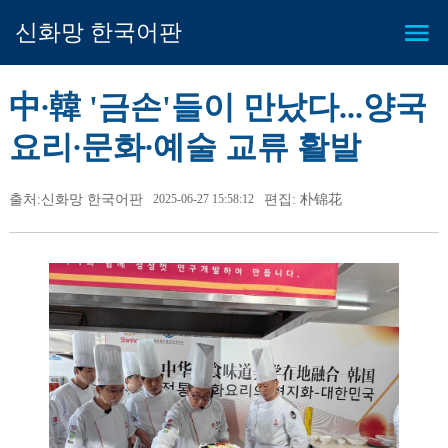
신화망 한국어판
中∙韓 '금손'들이 만났다...양국
요리∙문화∙예술 교류 활발
출처:신화망 한국어판
2025-06-27 15:58:12
편집: 朴锦花