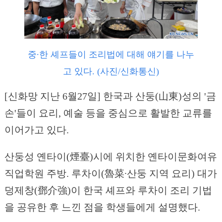
중∙한 셰프들이 조리법에 대해 얘기를 나누
고 있다. (사진/신화통신)
[신화망 지난 6월27일] 한국과 산둥(山東)성의 '금
손'들이 요리, 예술 등을 중심으로 활발한 교류를
이어가고 있다.
산둥성 옌타이(煙臺)시에 위치한 옌타이문화여유
직업학원 주방. 루차이(魯菜∙산둥 지역 요리) 대가
덩제창(鄧介強)이 한국 셰프와 루차이 조리 기법
을 공유한 후 느낀 점을 학생들에게 설명했다.