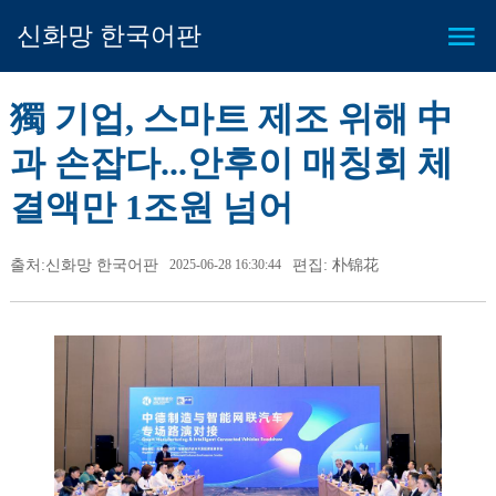
신화망 한국어판
獨 기업, 스마트 제조 위해 中
과 손잡다...안후이 매칭회 체
결액만 1조원 넘어
출처:신화망 한국어판
2025-06-28 16:30:44
편집: 朴锦花