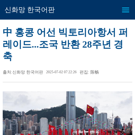
신화망 한국어판
中 홍콩 어선 빅토리아항서 퍼
레이드...조국 반환 28주년 경
축
출처:신화망 한국어판
2025-07-02 07:22:26
편집: 陈畅