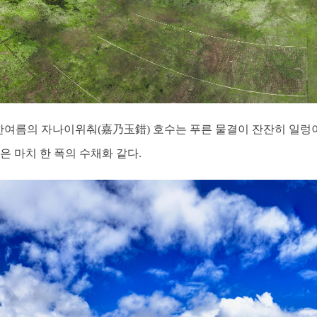
] 한여름의 자나이위춰(嘉乃玉錯) 호수는 푸른 물결이 잔잔히 일
은 마치 한 폭의 수채화 같다.