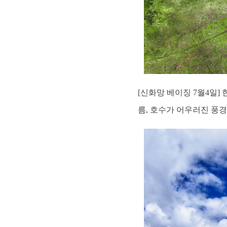
[신화망 베이징 7월4일
름, 호수가 어우러진 풍경