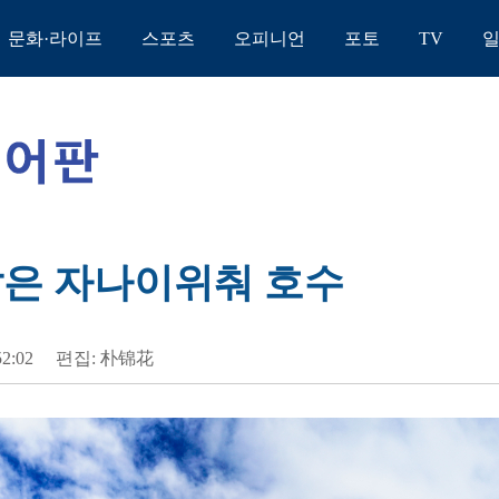
문화·라이프
스포츠
오피니언
포토
TV
같은 자나이위춰 호수
52:02
편집: 朴锦花