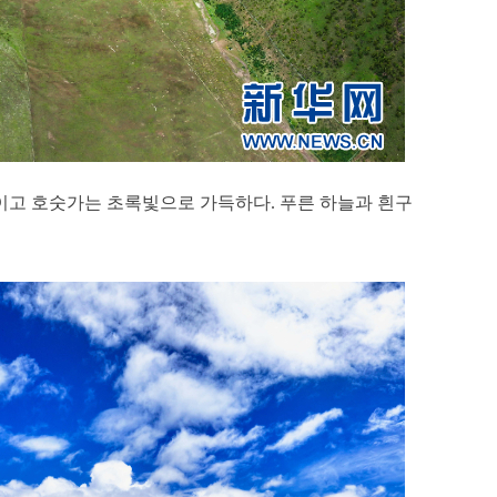
렁이고 호숫가는 초록빛으로 가득하다. 푸른 하늘과 흰구