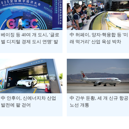
베이징 등 40여 개 도시, '글로
中 허페이, 양자∙핵융합 등 '미
벌 디지털 경제 도시 연맹' 발
래 먹거리' 산업 육성 박차
족
中 안후이, 신에너지차 산업
中 간쑤 둔황, 세 개 신규 항공
발전에 팔 걷어
노선 개통