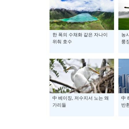
한 폭의 수채화 같은 자나이
농사
위춰 호수
룽장
中 베이징, 저수지서 노는 왜
中 
가리들
반환