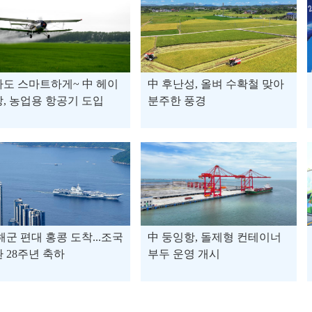
도 스마트하게~ 中 헤이
中 후난성, 올벼 수확철 맞아
, 농업용 항공기 도입
분주한 풍경
해군 편대 홍콩 도착...조국
中 둥잉항, 돌제형 컨테이너
 28주년 축하
부두 운영 개시