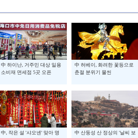
中 하이난, 거주민 대상 일용
中 허베이, 화려한 꽃등으로
소비재 면세점 5곳 오픈
춘절 분위기 물씬
中, 작은 설 '샤오녠' 맞아 명
中 산둥성 산 정상의 '날씨 보