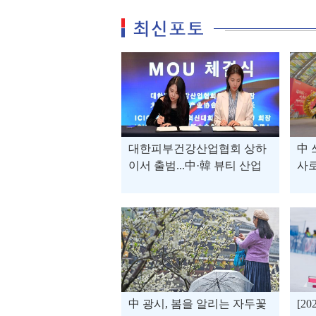
대한피부건강산업협회 상하
中 
이서 출범...中·韓 뷰티 산업
사로
협력 가속
中 광시, 봄을 알리는 자두꽃
[2