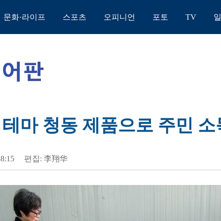
문화·라이프
스포츠
오피니언
포토
TV
해' 테마 청동 제품으로 주민 
38:15
편집: 李翔华