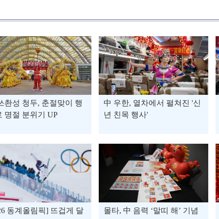
쓰촨성 청두, 춘절맞이 행
中 우한, 열차에서 펼쳐진 '신
 명절 분위기 UP
년 친목 행사'
026 동계올림픽] 뜨겁게 달
몰타, 中 음력 ‘말띠 해’ 기념