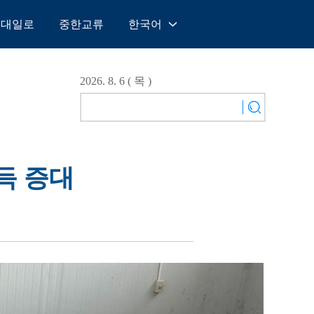
일대일로
중한교류
한국어
中文
English
2026. 8. 6 ( 목 )
Español
Français
Русский
عربى
소득 증대
日本語
한국어
Deutsch
Português