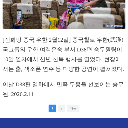
[신화망 중국 우한 2월12일] 중국철로 우한(武漢)
국그룹의 우한 여객운송 부서 D38편 승무원팀이
10일 열차에서 신년 친목 행사를 열었다. 현장에
서는 춤, 색소폰 연주 등 다양한 공연이 펼쳐졌다.
이날 D38편 열차에서 민족 무용을 선보이는 승무
원. 2026.2.11
1
2
다음