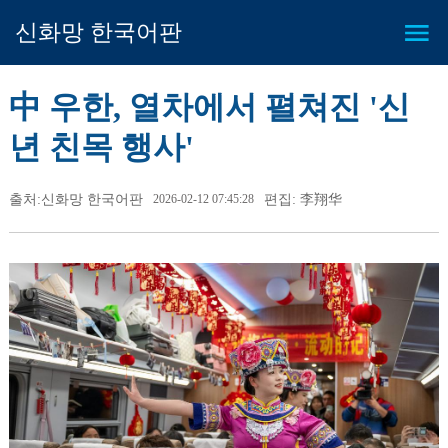
신화망 한국어판
中 우한, 열차에서 펼쳐진 '신
년 친목 행사'
출처:신화망 한국어판
2026-02-12 07:45:28
편집: 李翔华