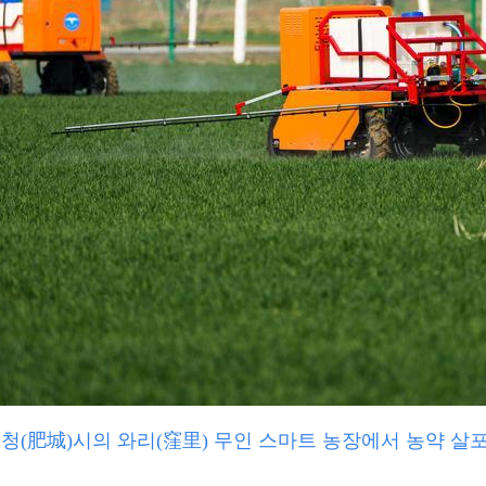
이청(肥城)시의 와리(窪里) 무인 스마트 농장에서 농약 살