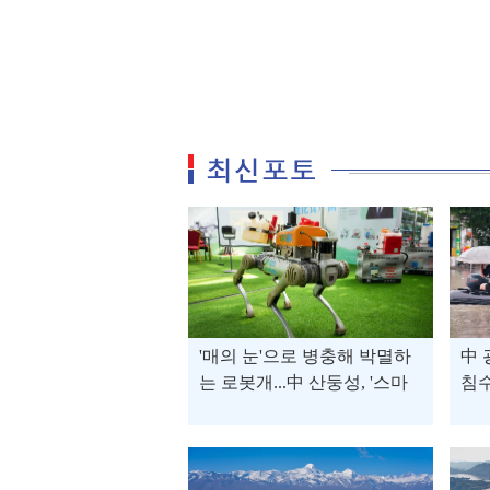
'매의 눈'으로 병충해 박멸하
中 
는 로봇개...中 산둥성, '스마
침수
트 설비'로 농업 생산 효율 UP