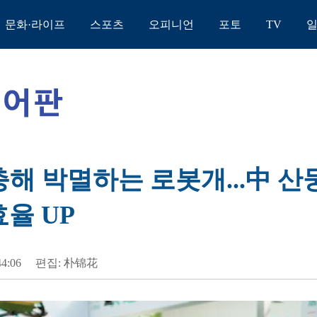
문화·라이프
스포츠
오피니언
포토
TV
충해 박멸하는 로봇개...中 산
효율 UP
44:06
편집: 朴锦花