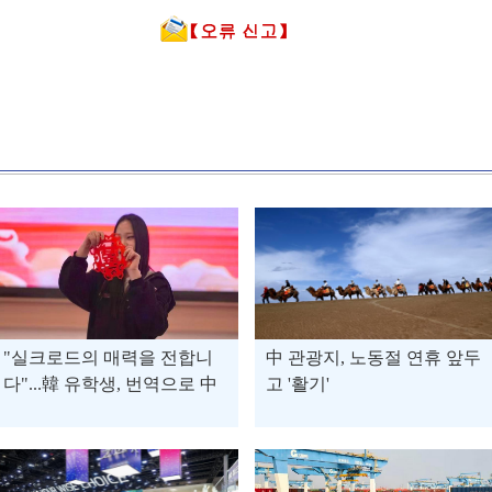
"실크로드의 매력을 전합니
中 관광지, 노동절 연휴 앞두
다"...韓 유학생, 번역으로 中
고 '활기'
간쑤성 문화 교량 역할 '톡톡'