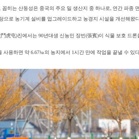
 꼽히는 산둥성은 중국의 주요 밀 생산지 중 하나로, 연간 파종 
탕으로 농기계 설비를 업그레이드하고 농경지 시설을 개선해왔다
(鬥虎屯)진에서는 90년대생 신농민 장빈(張賓)이 식물 보호 드론
을 사용하면 약 6.67㏊의 농지에서 1시간 만에 작업을 끝낼 수 있다