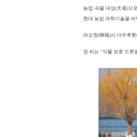
농업·곡물 대성(大省)으로
현대 농업 과학기술을 바
랴오청(聊城)시 더우후툰
장 씨는 "식물 보호 드론