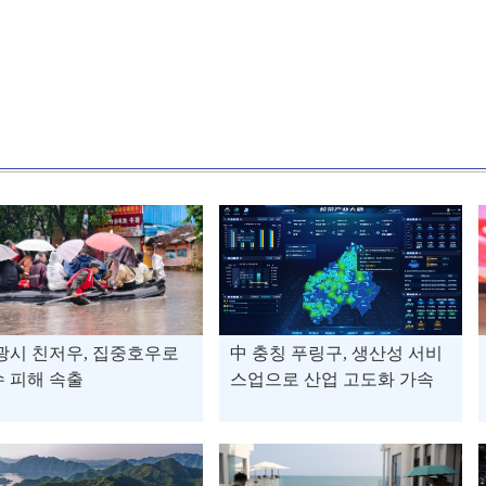
광시 친저우, 집중호우로
中 충칭 푸링구, 생산성 서비
 피해 속출
스업으로 산업 고도화 가속