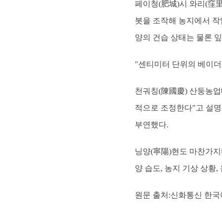
페이청(肥城)시 와리(窪里
봇을 조작해 농지에서 작
양의 건습 상태는 물론 잎
"센티미터 단위의 베이더
천궈칭(陳國慶) 산둥농업
적으로 조정한다"고 설명했
부연했다.
닝양(寧陽)현도 마찬가지
양 습도, 농지 기상 상황
원문 출처:신화통신 한국