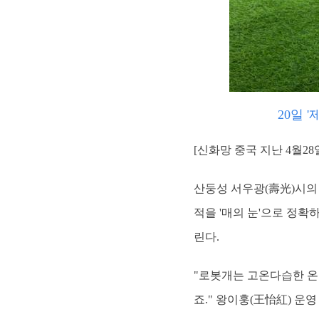
20일 
[신화망 중국 지난 4월2
산둥성 서우광(壽光)시의
적을 '매의 눈'으로 정
린다.
"로봇개는 고온다습한 온실
죠." 왕이훙(王怡紅) 운