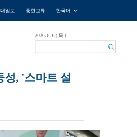
일대일로
중한교류
한국어
中文
English
2026. 8. 6 ( 목 )
Español
Français
Русский
عربى
둥성, '스마트 설
日本語
한국어
Deutsch
Português