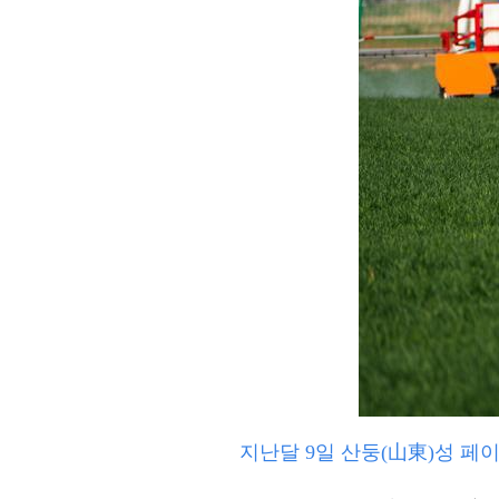
지난달 9일 산둥(山東)성 페