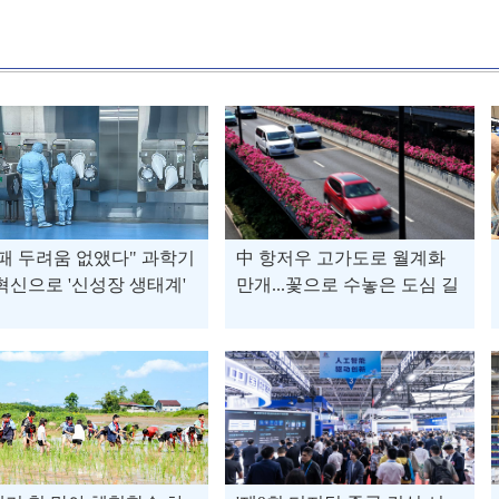
패 두려움 없앴다" 과학기
中 항저우 고가도로 월계화
혁신으로 '신성장 생태계'
만개...꽃으로 수놓은 도심 길
중인 中 쓰촨