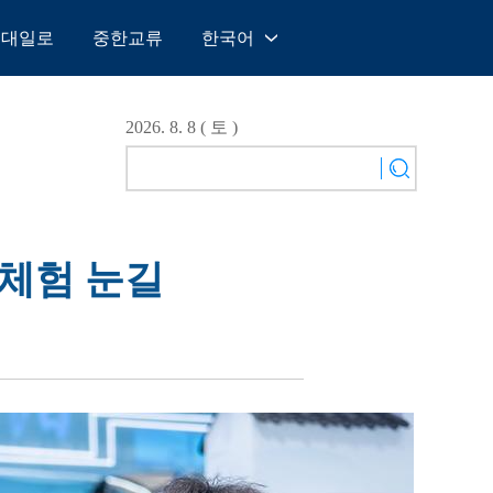
일대일로
중한교류
한국어
中文
English
2026. 8. 8 ( 토 )
Español
Français
Русский
عربى
 체험 눈길
日本語
한국어
Deutsch
Português