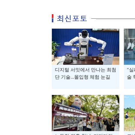
디지털 서밋에서 만나는 최첨
"실
단 기술...몰입형 체험 눈길
술 
구축