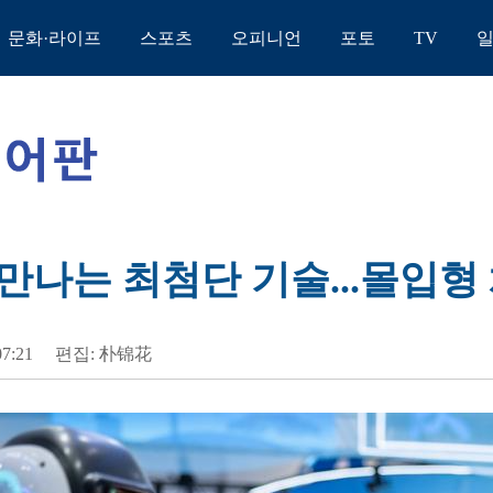
문화·라이프
스포츠
오피니언
포토
TV
만나는 최첨단 기술...몰입형
07:21
편집: 朴锦花