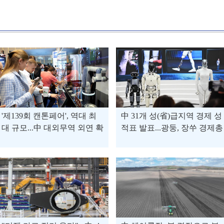
'제139회 캔톤페어', 역대 최
中 31개 성(省)급지역 경제 성
대 규모...中 대외무역 외연 확
적표 발표...광둥, 장쑤 경제총
장 돕는다
량 선두권