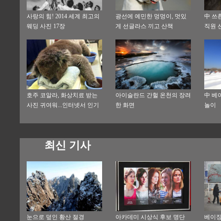
사랑의 힘! 2014 세계 최고의
광선에 예민한 멍멍이, 멋있
中 쓰촨
웨딩 사진 17장
게 선글라스 끼고 산책
직원 
호주 코알라, 화상치료 받는
아이슬란드 간헐 온천의 장려
中 베
사진 귀여워...인터넷서 인기
한 화면
놀이
폭발
최신 기사
눈으로 덮인 황산 절경
아카데미 시상식 후보 명단
베이징