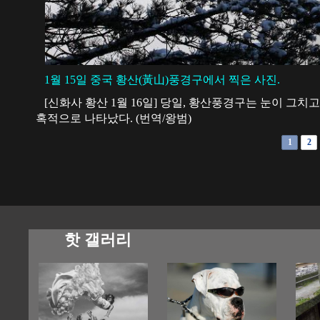
1월 15일 중국 황산(黃山)풍경구에서 찍은 사진.
[신화사 황산 1월 16일] 당일, 황산풍경구는 눈이 그치
혹적으로 나타났다. (번역/왕범)
1
2
핫 갤러리