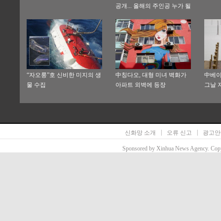
공개... 올해의 주인공 누가 될
까?
“자오룽”호 신비한 미지의 생
中칭다오, 대형 미녀 벽화가
中베이
물 수집
아파트 외벽에 등장
그날 