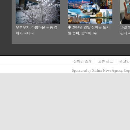
우루무치, 아름다운 무송 경
中 2014년 연말 상여금 도시
16일
치가 나타나
별 순위, 상하이 1위
판매 