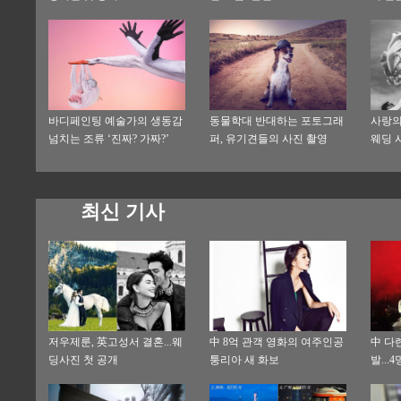
바디페인팅 예술가의 생동감
동물학대 반대하는 포토그래
사랑의 
넘치는 조류 ‘진짜? 가짜?’
퍼, 유기견들의 사진 촬영
웨딩 
최신 기사
저우제룬, 英고성서 결혼...웨
中 8억 관객 영화의 여주인공
中 다
딩사진 첫 공개
퉁리아 새 화보
발...