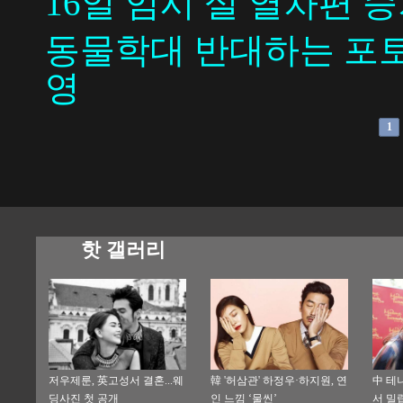
16일 임시 설 열차편 
동물학대 반대하는 포토
영
1
핫 갤러리
저우제룬, 英고성서 결혼...웨
韓 '허삼관' 하정우·하지원, 연
中 테
딩사진 첫 공개
인 느낌 ‘물씬’
서 밀