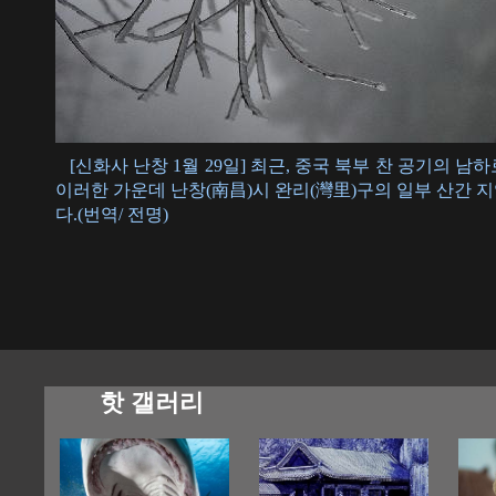
[신화사 난창 1월 29일] 최근, 중국 북부 찬 공기의 
이러한 가운데 난창(南昌)시 완리(灣里)구의 일부 산간 
다.(번역/ 전명)
핫 갤러리