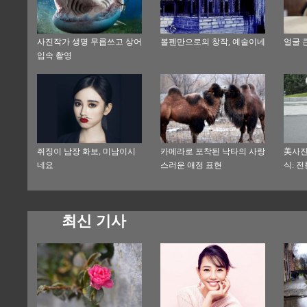
사진작가 생명 무릅쓰고 상어
볼펜만으로의 창작, 예술이네
얼굴 큰
입속 촬영
쥐징이 남장 화보, 미남이시
카메라로 포착된 낙타의 사랑
美사진
네요
스러운 애정 표현
식: 
최신 기사