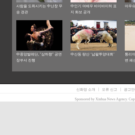
사람을 도취시키는 中난창 무
中인기 여배우 바이바이허 표
아우슈
송 경관
지 화보 공개
中중앙발레단, "삼하향" 공연
中산둥 량산 ‘납팔투양대회’
퉁리야
장쑤서 진행
변 패