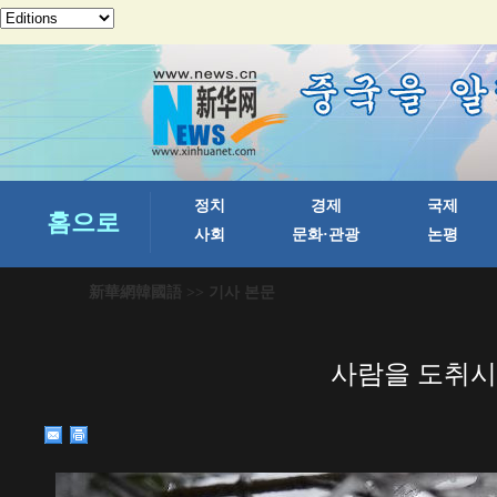
新華網韓國語
>> 기사 본문
사람을 도취시