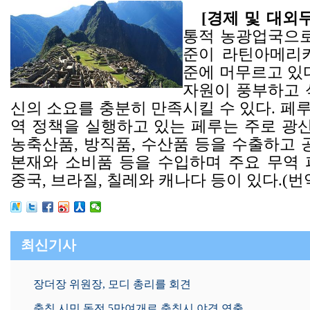
[경제 및 대외
통적 농광업국으로
준이 라틴아메리
준에 머무르고 있다
자원이 풍부하고 
신의 소요를 충분히 만족시킬 수 있다. 페
역 정책을 실행하고 있는 페루는 주로 광산
농축산품, 방직품, 수산품 등을 수출하고 
본재와 소비품 등을 수입하며 주요 무역 
중국, 브라질, 칠레와 캐나다 등이 있다.(번역
최신기사
장더장 위원장, 모디 총리를 회견
충칭 시민,동전 5만여개로 충칭시 야경 연출