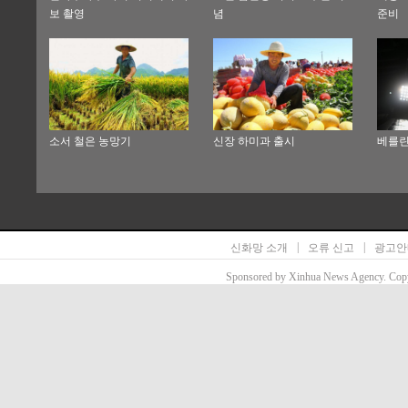
보 촬영
념
준비
소서 철은 농망기
신장 하미과 출시
베를린 