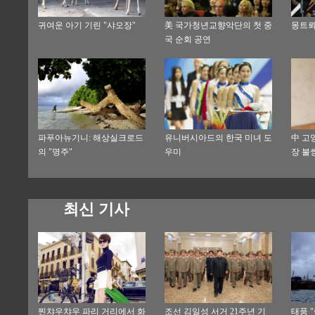
귀여운 아기 기린 "샤오장"
美 국가청년교향악단의 첫 중
몽트뢰
국 순회 공연
파푸아뉴기니: 해상실크로드
유니버시아드의 한국 미녀 도
中 고
의 "명주"
우미
장 불
최신 기사
찐챠우챠우 파리 거리에서 화
조선 김일성 서거 21주년 기
태풍 