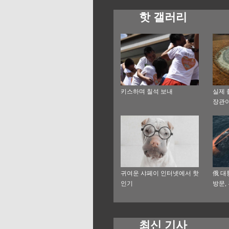
핫 갤러리
키스하며 칠석 보내
실제 
장관
귀여운 샤페이 인터넷에서 핫
俄 대
인기
방문,
침몰된
최신 기사