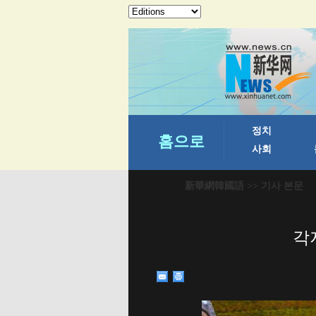
新華網韓國語
>> 기사 본문
각