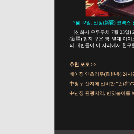
7월 22일, 신장(新疆) 코엑스
[신화사 우루무치 7월 23일]
(新疆) 현지 구운 빵, 열대 아
의 내빈들이 이 자리에서 친구를
추천 포토 >>
베이징 옌츠러우(雁翅楼) 24시
中청두 산지에 신비한 “번(犇)
中난징 관광지역, 반딧불이를 