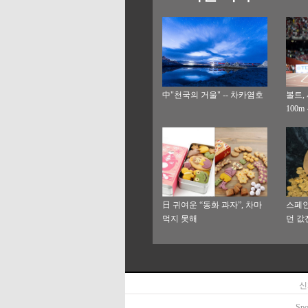
中"천국의 거울" -- 차카염호
볼트,
100m
日 귀여운 “동화 과자”, 차마
스페인
먹지 못해
던 값진
시 해