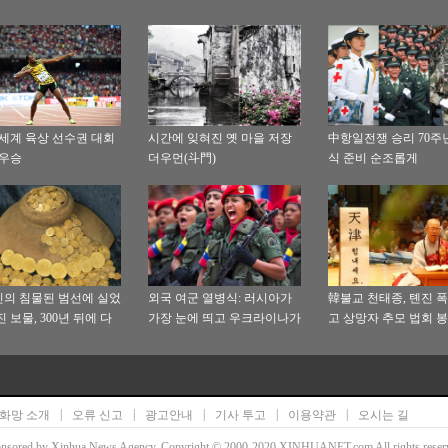
 세계 육상 선수권 대회
시간에 잊혀진 옛 마을 저장
中항일전쟁 승리 70주
 우승
더우먼(斗門)
식 준비 순조롭게
의 침물된 범선에 실었
외국 여군 열병식: 러시아가
韓불교 천태종, 톈진 폭
 보물, 300년 뒤에 다
가장 눈에 띄고 우크라이나가
고 상망자 추모 법회 
빛을
가장 예쁘다