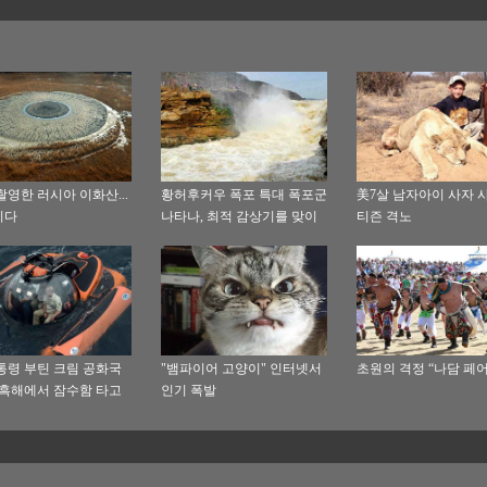
촬영한 러시아 이화산...
황허후커우 폭포 특대 폭포군
美7살 남자아이 사자 사
이다
나타나, 최적 감상기를 맞이
티즌 격노
해
통령 부틴 크림 공화국
"뱀파이어 고양이" 인터넷서
초원의 격정 “나담 페어
 흑해에서 잠수함 타고
인기 폭발
 선박을 탐방