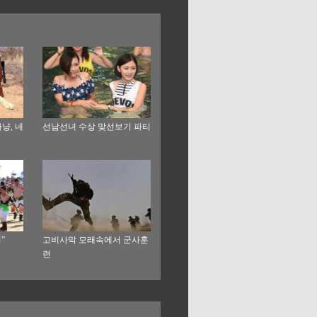
냥, 네
선남선녀 수상 맞선보기 파티
”
고비사막 모래속에서 군사훈
련