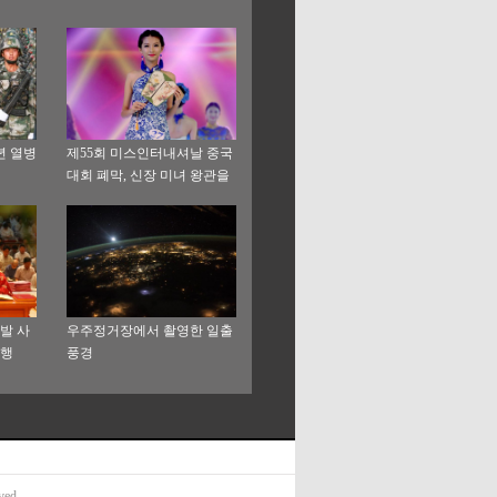
년 열병
제55회 미스인터내셔날 중국
대회 폐막, 신장 미녀 왕관을
따내
발 사
우주정거장에서 촬영한 일출
봉행
풍경