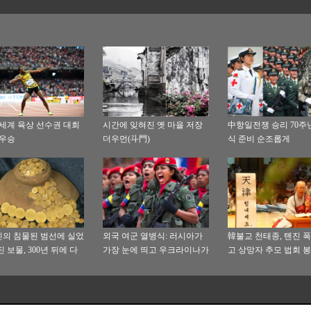
 세계 육상 선수권 대회
시간에 잊혀진 옛 마을 저장
中항일전쟁 승리 70주
 우승
더우먼(斗門)
식 준비 순조롭게
의 침물된 범선에 실었
외국 여군 열병식: 러시아가
韓불교 천태종, 톈진 폭
 보물, 300년 뒤에 다
가장 눈에 띄고 우크라이나가
고 상망자 추모 법회 
빛을
가장 예쁘다