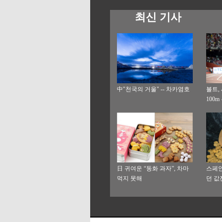
최신 기사
中"천국의 거울" -- 차카염호
볼트,
100m
日 귀여운 “동화 과자”, 차마
스페인
먹지 못해
던 값진
시 해