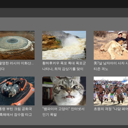
촬영한 러시아 이화산...
황허후커우 폭포 특대 폭포군
美7살 남자아이 사자 사
이다
나타나, 최적 감상기를 맞이
티즌 격노
해
통령 부틴 크림 공화국
"뱀파이어 고양이" 인터넷서
초원의 격정 “나담 페어
 흑해에서 잠수함 타고
인기 폭발
 선박을 탐방