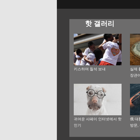
핫 갤러리
키스하며 칠석 보내
실제 
장관
귀여운 샤페이 인터넷에서 핫
俄 대
인기
방문,
침몰된