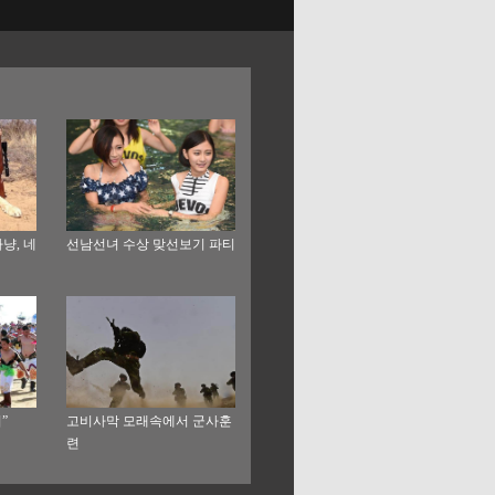
냥, 네
선남선녀 수상 맞선보기 파티
”
고비사막 모래속에서 군사훈
련