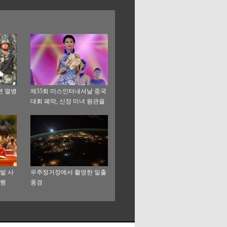
년 열병
제55회 미스인터내셔날 중국
대회 폐막, 신장 미녀 왕관을
따내
발 사
우주정거장에서 촬영한 일출
봉행
풍경