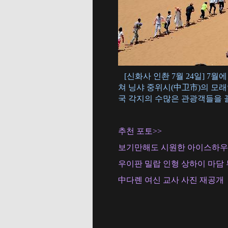
[신화사 인촨 7월 24일] 7
쳐 닝샤 중위시(中卫市)의 모
국 각지의 수많은 관광객들을 끌어
추천 포토>>
보기만해도 시원한 아이스하우스
우이판 밀랍 인형 상하이 마담
中다롄 여신 교사 사진 재공개