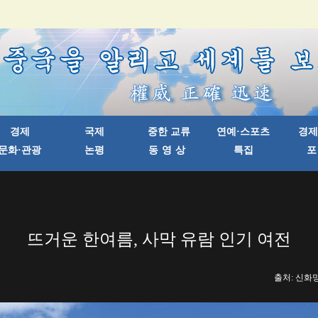
뜨거운 한여름, 사막 유람 인기 여전
출처: 신화망 한