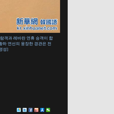
 유람객과 레바란 연휴 승객이 합
황하 연선의 웅장한 경관은 전
영성]