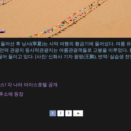
월에 들어선 후 닝샤(寧夏)는 사막 여행의 황금기에 들어섰다. 여름
래언덕 관광지 등사막관광지는 여름관광객들로 고봉을 이루었다. 
 들이고 있다. [사진/ 신화사 기자 왕펑(王鵬), 번역/ 실습생 전
! 각 나라 아이스호텔 공개
 투소에 등장
1
2
3