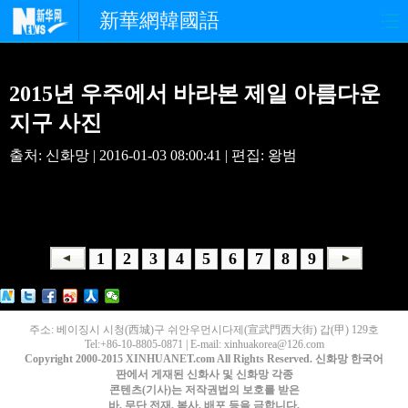
新華網韓國語
홈페이지
최신뉴스
정치
2015년 우주에서 바라본 제일 아름다운
경제
사회
포토
지구 사진
출처: 신화망 | 2016-01-03 08:00:41 | 편집: 왕범
중한교류
핫 TV
문화
연예
관광
오피니언
생생 중국어
1
2
3
4
5
6
7
8
9
주소: 베이징시 시청(西城)구 쉬안우먼시다제(宣武門西大街) 갑(甲) 129호
Tel:+86-10-8805-0871 | E-mail: xinhuakorea@126.com
Copyright 2000-2015 XINHUANET.com All Rights Reserved. 신화망 한국어
판에서 게재된 신화사 및 신화망 각종
콘텐츠(기사)는 저작권법의 보호를 받은
바, 무단 전재, 복사, 배포 등을 금합니다.