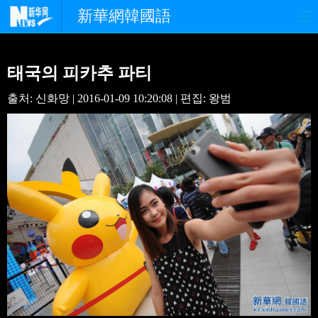
新華網韓國語
홈페이지
최신뉴스
정치
태국의 피카추 파티
경제
사회
포토
출처: 신화망 | 2016-01-09 10:20:08 | 편집: 왕범
중한교류
핫 TV
문화
연예
관광
오피니언
생생 중국어