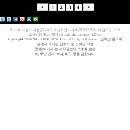
1
2
3
4
주소: 베이징시 시청(西城)구 쉬안우먼시다제(宣武門西大街) 갑(甲) 129호
Tel:+86-10-8805-0871 | E-mail: xinhuakorea@126.com
Copyright 2000-2015 XINHUANET.com All Rights Reserved. 신화망 한국어
판에서 게재된 신화사 및 신화망 각종
콘텐츠(기사)는 저작권법의 보호를 받은
바, 무단 전재, 복사, 배포 등을 금합니다.