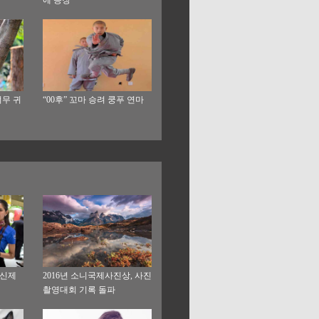
너무 귀
“00후” 꼬마 승려 쿵푸 연마
 신제
2016년 소니국제사진상, 사진
촬영대회 기록 돌파