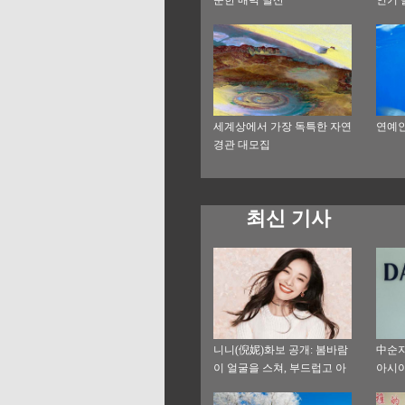
운 고
세계상에서 가장 독특한 자연
연예인
경관 대모집
최신 기사
니니(倪妮)화보 공개: 봄바람
中순지
이 얼굴을 스쳐, 부드럽고 아
아시아
름다워
여