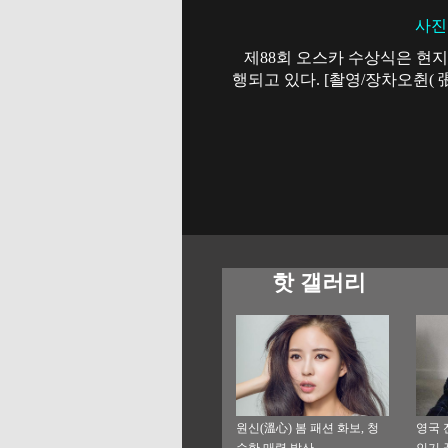
사진
제88회 오스카 수상식은 현지
행되고 있다. [촬영/장차오췬( 
핫 갤러리
원신(溫心) 봄 패션 화보, 청
영국 
순한 매력 발산
인기 