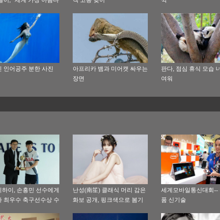
양이”
 인어공주 분한 사진
아프리카 뱀과 미어캣 싸우는
판다, 점심 휴식 모습 
장면
여워
하이, 손흥민 선수에게
난성(南笙) 클래식 머리 감은
세계모바일통신대회--
 최우수 축구선수상 수
화보 공개, 핑크색으로 봄기
품 신기술
운이 완연