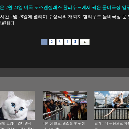
은 2월 23일 미국 로스앤젤래스 할리우드에서 찍은 돌비극장 입
시간 2월 28일에 열리며 수상식의 개최지 할리우드 돌비극장 문
張超群)]
1
2
3
4
5
잔털 고양이 인터넷서
베이징 철도, 원소절 후 귀성
길거리에 무용으로 예
끌어, “세계 가장 아름다
객 고봉 맞이
끽