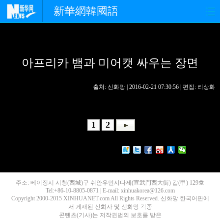
新華網韓國語
홈페이지
최신뉴스
정치
아프리카 뱀과 미어캣 싸우는 장면
경제
사회
포토
중한교류
핫 TV
문화
출처: 신화망 | 2016-02-21 07:30:56 | 편집: 리상화
연예
관광
오피니언
1
2
생생 중국어
주소: 베이징시 시청(西城)구 쉬안우먼시다제(宣武門西大街) 갑(甲) 129호
Tel:+86-10-8805-0871 | E-mail: xinhuakorea@126.com
Copyright 2000-2015 XINHUANET.com All Rights Reserved. 신화망 한국어판에
서 게재된 신화사 및 신화망 각종
콘텐츠(기사)는 저작권법의 보호를 받은