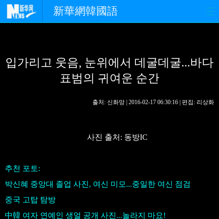
新華網韓國語
홈페이지
최신뉴스
정치
입가리고 웃음, 눈위에서 데굴데굴...바다
경제
사회
포토
표범의 귀여운 순간
중한교류
핫 TV
문화
출처: 신화망 | 2016-02-17 06:30:16 | 편집: 리상화
연예
관광
오피니언
생생 중국어
사진 출처: 동방IC
추천 포토:
박신혜 중앙대 졸업 사진, 여신 미모...중일한 여신 점검
중국 고탑 탐방
中韓 여자 연예인 생얼 공개 사진...놀라지 마요!