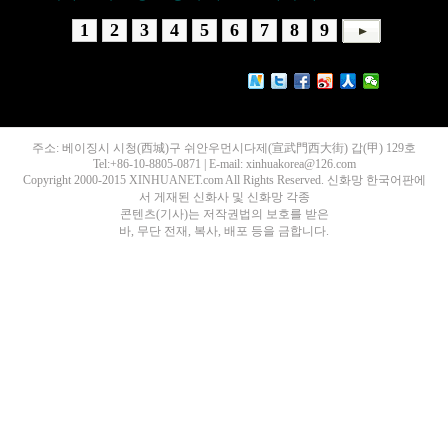
1
2
3
4
5
6
7
8
9
주소: 베이징시 시청(西城)구 쉬안우먼시다제(宣武門西大街) 갑(甲) 129호
Tel:+86-10-8805-0871 | E-mail: xinhuakorea@126.com
Copyright 2000-2015 XINHUANET.com All Rights Reserved. 신화망 한국어판에
서 게재된 신화사 및 신화망 각종
콘텐츠(기사)는 저작권법의 보호를 받은
바, 무단 전재, 복사, 배포 등을 금합니다.