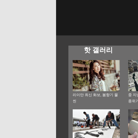
핫 갤러리
리이만 최신 화보, 봄향기 물
중 지
씬
종위기