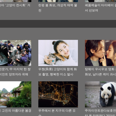
아 ‘고양이 전시회’ 거
린펑 봄 화보, 개성적 매력 물
폐품예술이 타이베이 
씬
서 선보여
전문가, 中 마지막 한 쌍
우첸(吳倩) 고양이와 함께 화
탕웨이 우시우보 영화
이언트 양쯔자라 위해
보 촬영, 행복한 미소 발사
화보, 남다른 케미 과시
정 번식 진행
 고진의 아름다운 봄경
우주에서 본 지구의 다른 모
中자이언트판다보호연
습
터 올 암컷판다 26마리