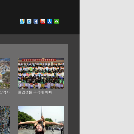
금강역사
졸업생들 구직에 바빠