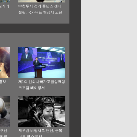
길거리
中청두서 경기 폴댄스 센터
설립, 국가대표 현장서 고난
도 동작 선보여
 홍보
제1회 신화사국가고급싱크탱
크포럼 베이징서
구센
저우쉰 비행사로 변신, 군복
 짝짓
너무 잘 어울려