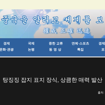
탕징징 잡지 표지 장식, 상큼한 매력 발산
출처: 