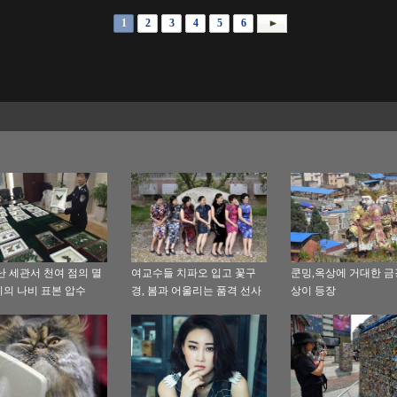
1
2
3
4
5
6
난 세관서 천여 점의 멸
여교수들 치파오 입고 꽃구
쿤밍,옥상에 거대한 
의 나비 표본 압수
경, 봄과 어울리는 품격 선사
상이 등장