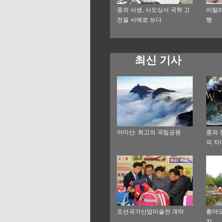
중외 사생, 사오싱서 국학 고
이탈리
전을 서예로 쓰다
행
최신 기사
아미산: 최고의 국립공원
중외 
의 자
인공수
조선국가산업미술전 개막
황야오
치