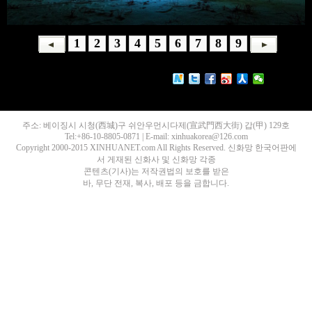
1
2
3
4
5
6
7
8
9
주소: 베이징시 시청(西城)구 쉬안우먼시다제(宣武門西大街) 갑(甲) 129호
Tel:+86-10-8805-0871 | E-mail: xinhuakorea@126.com
Copyright 2000-2015 XINHUANET.com All Rights Reserved. 신화망 한국어판에
서 게재된 신화사 및 신화망 각종
콘텐츠(기사)는 저작권법의 보호를 받은
바, 무단 전재, 복사, 배포 등을 금합니다.