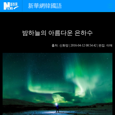
新華網韓國語
홈페이지
최신뉴스
정치
밤하늘의 아름다운 은하수
경제
사회
포토
중한교류
핫 TV
문화
출처: 신화망 | 2016-04-12 08:54:42 | 편집: 이매
연예
관광
오피니언
생생 중국어