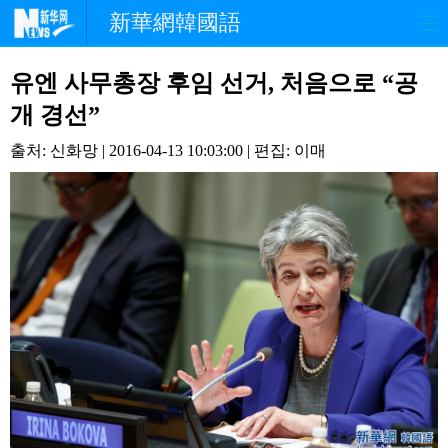
新華網韓國語
홈페이지
최신뉴스
정치
유엔 사무총장 후임 선거, 처음으로 “공
개 경선”
경제
사회
포토
출처: 신화망 | 2016-04-13 10:03:00 | 편집: 이매
중한교류
핫 TV
문화
연예
관광
오피니언
생생 중국어