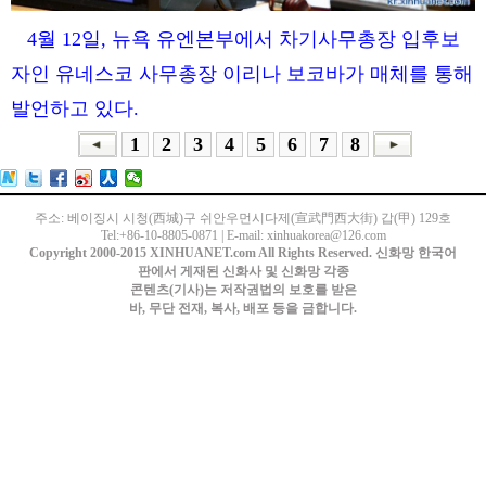
4월 12일, 뉴욕 유엔본부에서 차기사무총장 입후보
자인 유네스코 사무총장 이리나 보코바가 매체를 통해
발언하고 있다.
1
2
3
4
5
6
7
8
주소: 베이징시 시청(西城)구 쉬안우먼시다제(宣武門西大街) 갑(甲) 129호
Tel:+86-10-8805-0871 | E-mail: xinhuakorea@126.com
Copyright 2000-2015 XINHUANET.com All Rights Reserved. 신화망 한국어
판에서 게재된 신화사 및 신화망 각종
콘텐츠(기사)는 저작권법의 보호를 받은
바, 무단 전재, 복사, 배포 등을 금합니다.