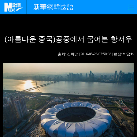
新華網韓國語
홈페이지
최신뉴스
정치
(아름다운 중국)공중에서 굽어본 항저우
경제
사회
포토
중한교류
핫 TV
문화
출처: 신화망 | 2016-05-26 07:50:36 | 편집: 박금화
연예
관광
오피니언
생생 중국어