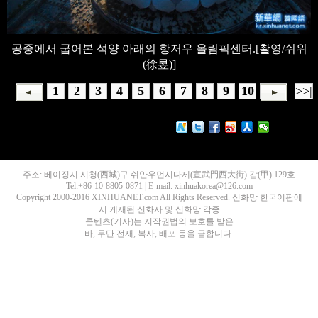
공중에서 굽어본 석양 아래의 항저우 올림픽센터.[촬영/쉬위
(徐昱)]
1
2
3
4
5
6
7
8
9
10
>>|
주소: 베이징시 시청(西城)구 쉬안우먼시다제(宣武門西大街) 갑(甲) 129호
Tel:+86-10-8805-0871 | E-mail: xinhuakorea@126.com
Copyright 2000-2016 XINHUANET.com All Rights Reserved. 신화망 한국어판에
서 게재된 신화사 및 신화망 각종
콘텐츠(기사)는 저작권법의 보호를 받은
바, 무단 전재, 복사, 배포 등을 금합니다.