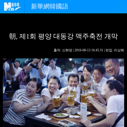
新華網韓國語
홈페이지
최신뉴스
정치
朝, 제1회 평양 대동강 맥주축전 개막
경제
사회
포토
중한교류
핫 TV
문화
출처: 신화망 | 2016-08-13 16:45:31 | 편집: 리상화
연예
관광
오피니언
생생 중국어