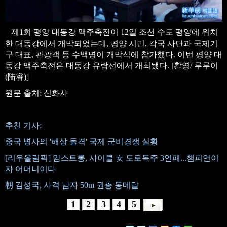
제1회 평양 대동강 맥주축전이 12일 조선 수도 평양에 위치
한 대동강에서 개막되었는데, 평양 시민, 각국 사단과 국제기
구 대표, 관광객 등 수백명이 개막식에 참가했다. 이번 평양 대
동강 맥주축전은 대동강 유람선에서 개최됐다. [촬영/ 루루이
(陆睿)]
원문 출처: 신화사
추천 기사:
중국 병사의 '해상 돌격' 국제 군비경쟁 실황
[리우올림픽] 암스트롱, 사이클 女 도로독주 3연패...챔피언이
자 어머니이다
朝 김성국, 사격 남자 50m 권총 동메달
1
2
3
4
5