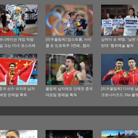
애니메이션 게임 박람
[리우올림픽] 암스트롱, 사이
상하이 女 40명, ‘남편
눈길 끄는 미녀 코스프레
클 女 도로독주 3연패...챔피
반대’ 행위예술 펼쳐
언이자 어머니이다
중국 선수 쉬자위 남자
올림픽 남자체조 단체전 중국
[리우올림픽] 다이빙 
m 배영 은메달 획득
대표팀 동메달 획득
크로나이즈드 10m 플랫
웨이&천아이선 금메달