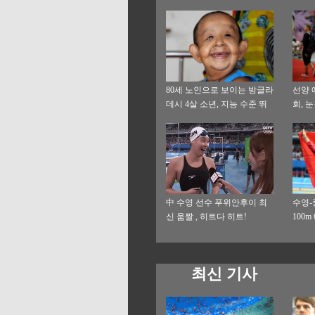
80세 노인으로 보이는 방글라
선양 
데시 4살 소년, 지능 수준 뛰
회, 
어나
中 수영 선수 푸위안후이 최
수영-
신 움짤 , 히트다 히트!
100
최신 기사