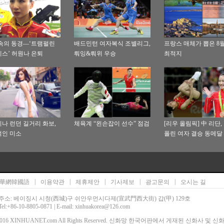
속의 동경—‘트램펄린
배드민턴 여자복식 조별리그,
프랑스 매체가 뽑은 8
스’ 허원나 은퇴
뤄잉&뤄위 우승
최적지
나 런던 길거리 화보,
체육계 “왼손잡이 선수” 점검
[리우 올림픽] 中 리단,
인 미소
폴린 여자 결승 동메달
|
|
|
|
|
華網韓國語
이용약관
제휴제안
기사제보
광고문의
오시는 길
주소: 베이징시 시청(西城)구 쉬안우먼시다제(宣武門西大街) 갑(甲) 129호
Tel:+86-10-8805-0871 | E-mail: xinhuakorea@126.com
00-2016 XINHUANET.com All Rights Reserved. 신화망 한국어판에서 게재된 신화사 및 