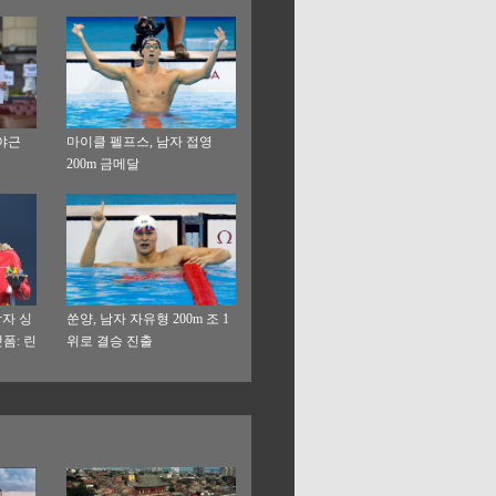
 야근
마이클 펠프스, 남자 접영
200m 금메달
남자 싱
쑨양, 남자 자유형 200m 조 1
폼: 린
위로 결승 진출