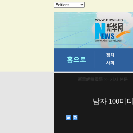
新華網韓國語
>> 기사 본문
남자 100미