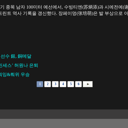
 종목 남자 100미터 예선에서, 수빙티엔(苏炳添)과 시에전예(
프린트 역사 기록을 갱신했다. 장페이멍(张培萌)은 발 부상으로 아
中선수 銀, 銅메달
린세스’ 허원나 은퇴
뤄잉&뤄위 우승
1
2
3
4
5
6