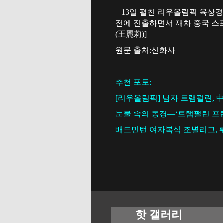
13일 펼친 리우올림픽 육상경기
전에 진출하면서 재차 중국 스
(
王麗莉
)]
원문 출처:신화사
추천 포토:
[리우올림픽] 남자 트램펄린, 
눈물 속의 동경—‘트램펄린 프
배드민턴 여자복식 조별리그, 
핫 갤러리