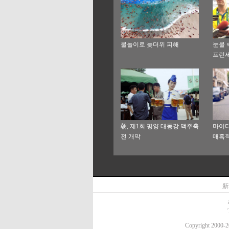
물놀이로 늦더위 피해
눈물 
프린세
朝, 제1회 평양 대동강 맥주축
마이디
전 개막
매혹적
新
Copyright 20