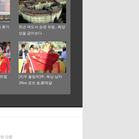
월 휴가
천년 제도서 승경 유람...뤄양
성을 굽어보다
 트램
[리우 올림픽]中, 육상 남자
20km 경보 金,銀메달
신화망 각종