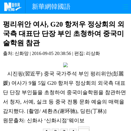
新華網韓國語
홈페이지
최신뉴스
정치
펑리위안 여사, G20 항저우 정상회의 외
국측 대표단 단장 부인 초청하여 중국미
경제
사회
포토
술학원 참관
중한교류
핫 TV
문화
출처: 신화망 | 2016-09-05 20:38:56 | 편집: 리상화
연예
관광
오피니언
시진핑(習近平) 중국 국가주석 부인 펑리위안(彭麗
생생 중국어
媛) 여사가 9월 5일 G20 항저우 정상회의 외국측 대표
단 단장 부인들을 초청하여 중국미술학원을 참관하면
서 청자, 서예, 실크 등 중국 전통 문화 예술의 매력을
감지했다. [촬영/ 셰환츠(谢环驰), 딩린(丁林)]
원문출처: 신화사 ‘신화시점’웨이보