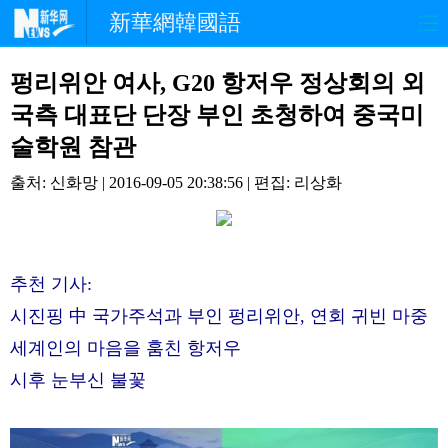
新華網韓國語
홈페이지
최신뉴스
정치
펑리위안 여사, G20 항저우 정상회의 외
국측 대표단 단장 부인 초청하여 중국미
경제
사회
포토
술학원 참관
중한교류
핫 TV
문화
출처: 신화망 | 2016-09-05 20:38:56 | 편집: 리상화
연예
관광
오피니언
생생 중국어
추천 기사:
시진핑 中 국가주석과 부인 펑리위안, 연회 귀빈 마중
세계인의 마음을 훔친 항저우
시후 눈부신 불꽃