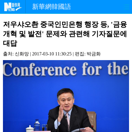
新華網韓國語
홈페이지
최신뉴스
정치
저우샤오촨 중국인민은행 행장 등, '금융
개혁 및 발전' 문제와 관련해 기자질문에
경제
사회
포토
대답
중한교류
핫 TV
문화
출처: 신화망 | 2017-03-10 11:30:25 | 편집: 박금화
연예
관광
오피니언
생생 중국어