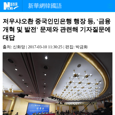
新華網韓國語
홈페이지
최신뉴스
정치
저우샤오촨 중국인민은행 행장 등, '금융
개혁 및 발전' 문제와 관련해 기자질문에
경제
사회
포토
대답
중한교류
핫 TV
문화
출처: 신화망 | 2017-03-10 11:30:25 | 편집: 박금화
연예
관광
오피니언
생생 중국어