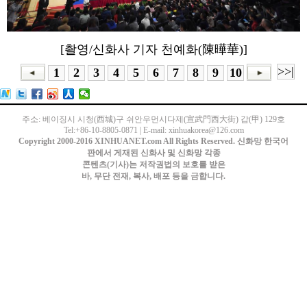
[촬영/신화사 기자 천예화(陳曄華)]
>>|
1
2
3
4
5
6
7
8
9
10
주소: 베이징시 시청(西城)구 쉬안우먼시다제(宣武門西大街) 갑(甲) 129호
Tel:+86-10-8805-0871 | E-mail: xinhuakorea@126.com
Copyright 2000-2016 XINHUANET.com All Rights Reserved. 신화망 한국어
판에서 게재된 신화사 및 신화망 각종
콘텐츠(기사)는 저작권법의 보호를 받은
바, 무단 전재, 복사, 배포 등을 금합니다.